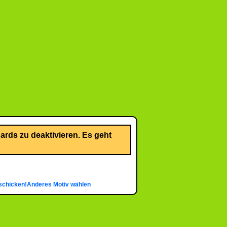
rds zu deaktivieren. Es geht
schicken!
Anderes Motiv wählen