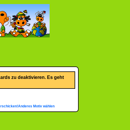
rds zu deaktivieren. Es geht
erschicken!
Anderes Motiv wählen