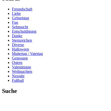
Freundschaft
Liebe
Geburtstag
Fun
Sehnsucht
Entschuldigung
Danke
Sternzeichen
Diverse
Halloween
Muttertag / Vatertag
Genesung
Ostern
Valentinstag
Weihnachten
Neujahr
Fußball
Suche